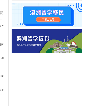
院
区
4:25
球
学
其他
1:31
大
位。
大学
士
哪些
5:43