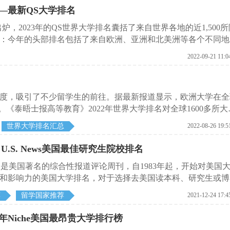
——最新QS大学排名
炉，2023年的QS世界大学排名囊括了来自世界各地的近1,500所
：今年的头部排名包括了来自欧洲、亚洲和北美洲等各个不同地
2022-09-21 11:0
度，吸引了不少留学生的前往。据最新报道显示，欧洲大学在全
。《泰晤士报高等教育》2022年世界大学排名对全球1600多所大
国的牛津大学在欧洲大学排行榜(以及总体排名)中独占鳌头，而
世界大学排名汇总
2022-08-26 19:5
西班牙是第二多代表的欧洲国家，有52个学校上榜。在欧洲大陆的
高，位列欧洲前五名，在2021年的世界大学排名中并列第14
U.S. News美国最佳研究生院校排名
瑞士和德国的大学，但英国大学占据了大部分。
s）是美国著名的综合性报道评论周刊，自1983年起，开始对美国
和影响力的美国大学排名，对于选择去美国读本科、研究生或博
我们就一起来看看在2022年度的美国研究生院排行榜中，都有
荐
留学国家推荐
2021-12-24 17:4
年Niche美国最昂贵大学排行榜