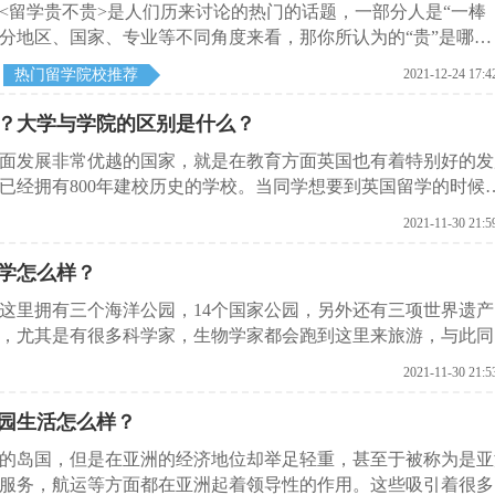
<留学贵不贵>是人们历来讨论的热门的话题，一部分人是“一棒
会分地区、国家、专业等不同角度来看，那你所认为的“贵”是哪
热门留学院校推荐
2021-12-24 17:4
？大学与学院的区别是什么？
面发展非常优越的国家，就是在教育方面英国也有着特别好的发
已经拥有800年建校历史的学校。当同学想要到英国留学的时候
大学排名当中第1位的学校，这到底是真的吗？这里启德留学网
2021-11-30 21:5
学怎么样？
这里拥有三个海洋公园，14个国家公园，另外还有三项世界遗产
，尤其是有很多科学家，生物学家都会跑到这里来旅游，与此同
习期间也可以利用闲暇时光旅游各种景点、古迹。然而在留学之
2021-11-30 21:5
的文章启德留学网就给大家介绍一下新西兰大学排名是什么？
园生活怎么样？
的岛国，但是在亚洲的经济地位却举足轻重，甚至于被称为是亚
服务，航运等方面都在亚洲起着领导性的作用。这些吸引着很多