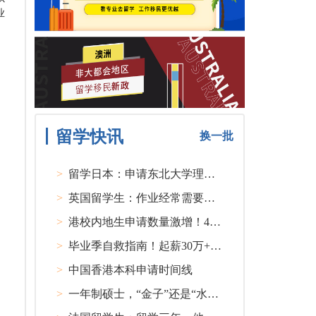
业
留学快讯
换一批
>
留学日本：申请东北大学理工类硕士课程大多要求先获得教授内诺
>
英国留学生：作业经常需要熬夜完成
>
港校内地生申请数量激增！40人抢1学位？
>
毕业季自救指南！起薪30万+ 不愧是00后都偏爱的留学国家TOP1
>
中国香港本科申请时间线
>
一年制硕士，“金子”还是“水货”？