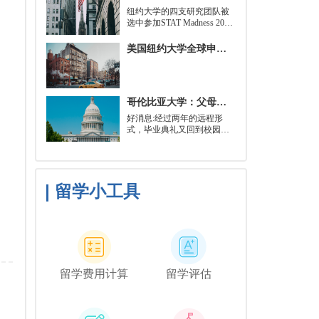
就可以开始就读这类项目：
​纽约大学的四支研究团队被
即先参加几门先修课程，通
选中参加STAT Madness 2022
常包括程序语言，如
竞赛，这是一项受大学篮球
Python、微积分和计算机科
三月疯狂启发的健康和科学
美国纽约大学全球申请群体规模不断扩大
学相关课程。
领域最佳创新线上锦标赛。
哥伦比亚大学：父母参加毕业典礼可以做什么？
好消息:经过两年的远程形
式，毕业典礼又回到校园了!
但更复杂的是:你现在需要取
悦你的家人。那里会有很多
与毕业相关的活动，但你可
能想和他们一起去纽约短途
旅行，或者如果你想和你的
留学小工具
朋友们共度时光，也许你可
以鼓励你的家人独自探索这
座城市。
留学费用计算
留学评估