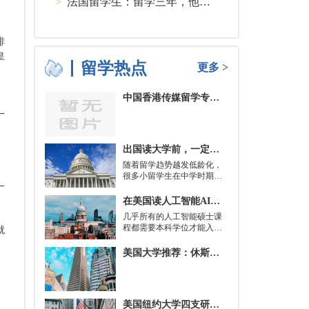
>
法国留学生：留学三年，他在孤独中找到内心的力量
排
皇
留学热点
更多 >
中国香港传媒留学专业分类及申请要求
一
出国读大学前，一定要培养的基本生活技能有哪些？
随着留学趋势越发低龄化，
很多小留学生在中学时期就
一
被送到了国外，而这一切，
其实都是为了大学生活做准
在美国读人工智能AI硕士入学条件及大学推荐
备。
几乎所有的人工智能硕士课
程都需要本科学位才能入
就
学。好消息是，你并不总是
需要特定领域的本科学位。
美国大学推荐：休斯顿的大学
有些学校需要计算机科学学
士学位或相关领域。也有项
目不需要这些要求，转而要
求实践经验。在大多数情况
美国纽约大学四支研究团队被选中参加STAT Madness 2022竞赛
下，你只需要一个理论基础