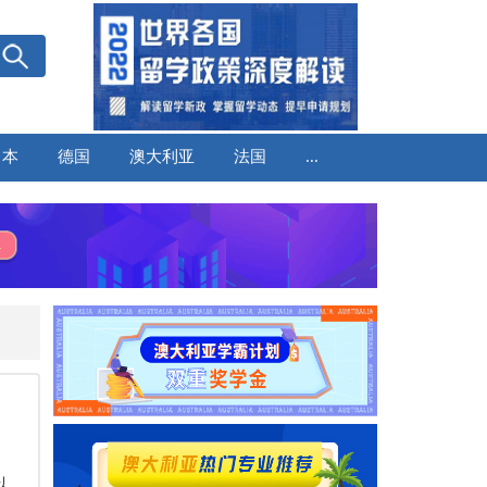
日本
德国
澳大利亚
法国
...
以