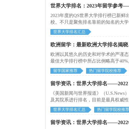
世界大学排名：2023年留学参考
2023年度的QS世界大学排行榜已新鲜出
校。不只是聚焦排名靠前的知名的大学
的大学。
世界大学排名汇总
欧洲留学：最新欧洲大学排名揭晓
欧洲以其悠久的历史和对学术的严谨态
最佳大学排行榜中所占比例略高于40%
进行了排名。其中550多家在欧洲。英
留学国家推荐
热门留学院校推荐
101所英国大学也出现在排行榜中。
学中，瑞士的苏黎世联邦理工学院排名最
留学资讯：世界大学排名——2022 
其他排名前10的欧洲大学包括英国、
《美国新闻与世界报道》（U.S.New
及其院系进行排名，目前是最具权威性
的同学来说具有一定的参考价值。今天
世界大学排名汇总
热门留学院校推
研究生院上榜了呢？
留学资讯：世界大学排名——2022