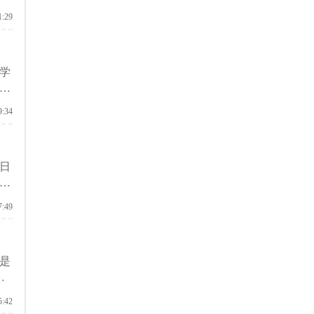
1:29
学
面
9:34
日
学
能
7:49
是
读
随
5:42