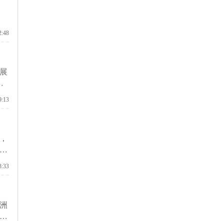
2:48
展
，
就
9:13
，
时
前
3:33
洲
中