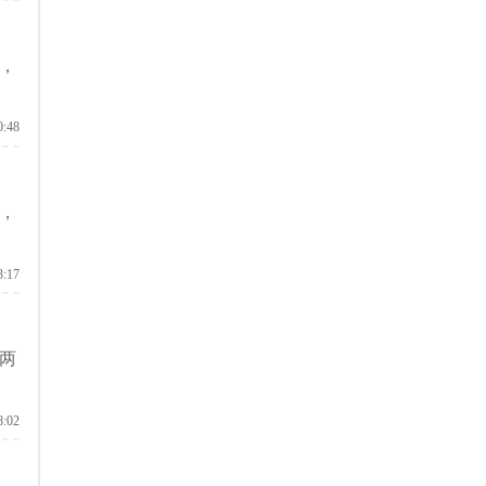
，
0:48
，
3:17
两
8:02