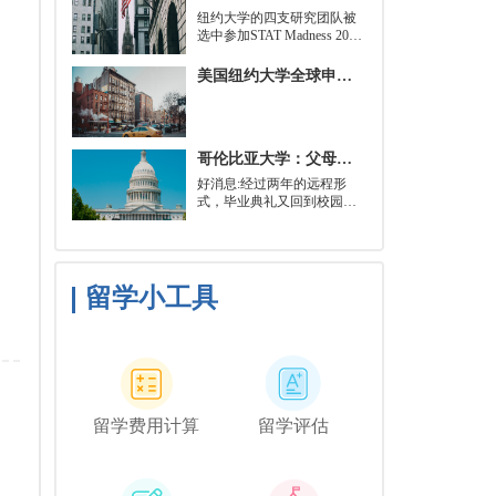
就可以开始就读这类项目：
​纽约大学的四支研究团队被
即先参加几门先修课程，通
选中参加STAT Madness 2022
常包括程序语言，如
竞赛，这是一项受大学篮球
Python、微积分和计算机科
三月疯狂启发的健康和科学
美国纽约大学全球申请群体规模不断扩大
学相关课程。
领域最佳创新线上锦标赛。
哥伦比亚大学：父母参加毕业典礼可以做什么？
好消息:经过两年的远程形
式，毕业典礼又回到校园了!
但更复杂的是:你现在需要取
悦你的家人。那里会有很多
与毕业相关的活动，但你可
能想和他们一起去纽约短途
旅行，或者如果你想和你的
留学小工具
朋友们共度时光，也许你可
以鼓励你的家人独自探索这
座城市。
留学费用计算
留学评估