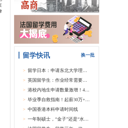
证
律
留学快讯
换一批
>
留学日本：申请东北大学理工类硕士课程大多要求先获得教授内诺
>
英国留学生：作业经常需要熬夜完成
>
港校内地生申请数量激增！40人抢1学位？
>
毕业季自救指南！起薪30万+ 不愧是00后都偏爱的留学国家TOP1
>
中国香港本科申请时间线
>
一年制硕士，“金子”还是“水货”？