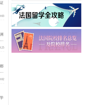
证
0:03
洲
否
3:25
都
留
0:02
学