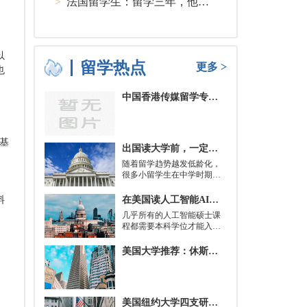
>
法国留学生：留学三年，他在孤独中找到内心的力量
以
留学热点
更多 >
也
中国香港传媒留学专业分类及申请要求
基
出国读大学前，一定要培养的基本生活技能有哪些？
随着留学趋势越发低龄化，
很多小留学生在中学时期就
被送到了国外，而这一切，
其实都是为了大学生活做准
在美国读人工智能AI硕士入学条件及大学推荐
料
备。
几乎所有的人工智能硕士课
程都需要本科学位才能入
学。好消息是，你并不总是
需要特定领域的本科学位。
美国大学推荐：休斯顿的大学
有些学校需要计算机科学学
士学位或相关领域。也有项
目不需要这些要求，转而要
求实践经验。在大多数情况
美国纽约大学四支研究团队被选中参加STAT Madness 2022竞赛
下，你只需要一个理论基础