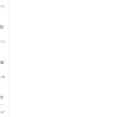
2:51
那
7:15
编
1:38
学
2:47