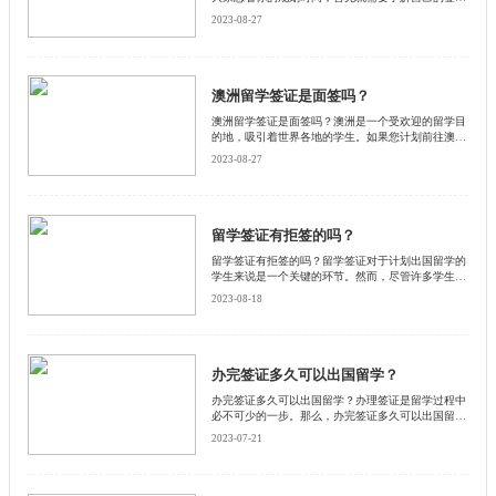
审核大概需要多长的时间。接下来和启德小编来看看
2023-08-27
留学签证办理时间一般需要多长时间。
澳洲留学签证是面签吗？
澳洲留学签证是面签吗？澳洲是一个受欢迎的留学目
的地，吸引着世界各地的学生。如果您计划前往澳洲
留学，那么您需要申请澳洲留学签证。澳洲留学签证
2023-08-27
是一种允许学生在澳洲学习的法律许可。然而，是否
需要面签取决于申请人的国籍和申请类型。启德小编
为大家详细介绍一下。
留学签证有拒签的吗？
留学签证有拒签的吗？留学签证对于计划出国留学的
学生来说是一个关键的环节。然而，尽管许多学生都
希望能够顺利获得留学签证，但事实上，留学签证也
2023-08-18
可能面临被拒签的情况。启德小编将详细介绍一下留
学签证可能被拒签的原因和应对之策。
办完签证多久可以出国留学？
办完签证多久可以出国留学？办理签证是留学过程中
必不可少的一步。那么，办完签证多久可以出国留学
呢？下面和启德小编为大家详细介绍一下。
2023-07-21