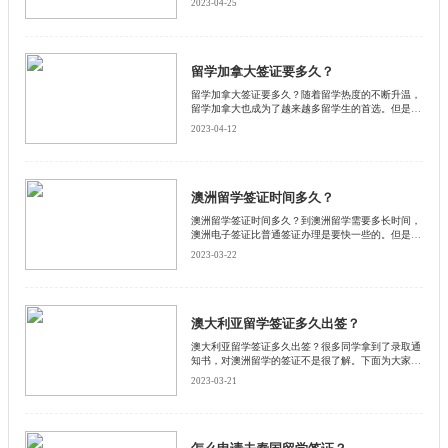
2023-04-25
的。下面启德小编为大家详细介绍一下。
留学加拿大签证要多久？
留学加拿大签证要多久？随着留学热度的不断升温，
留学加拿大也成为了越来越多留学生的首选。但是，
签证过程却让很多留学生感到不安。下面和启德小编
2023-04-12
一起来了解一下吧。
澳洲留学签证时间多久？
澳洲留学签证时间多久？到澳洲留学需要多长时间，
澳洲电子签证比普通签证办理是要快一些的。但是两
种方式也都是可以的，那么澳洲留学签证需要多上时
2023-03-22
间。启德小编为大家详细介绍一下。
澳大利亚留学签证多久出签？
澳大利亚留学签证多久出签？很多同学拿到了录取通
知书，对澳洲留学的签证不是很了解。下面为大家整
理澳洲签证的具体时间安排，和启德小编一起来看看
2023-03-21
吧！