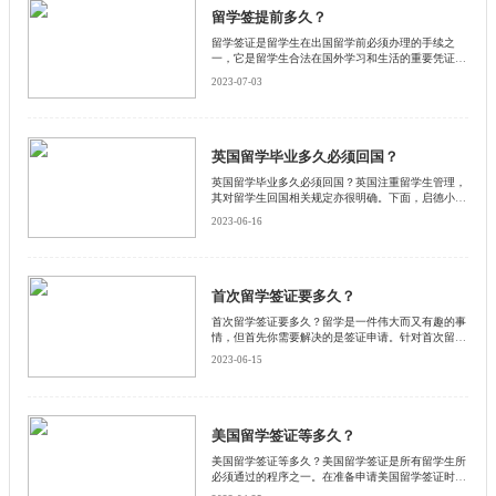
留学签提前多久？
留学签证是留学生在出国留学前必须办理的手续之
一，它是留学生合法在国外学习和生活的重要凭证。
那么，留学签证需要提前多久办理呢？本文将从以下
2023-07-03
几个方面进行探讨。
英国留学毕业多久必须回国？
英国留学毕业多久必须回国？英国注重留学生管理，
其对留学生回国相关规定亦很明确。下面，启德小编
将从签证和就业两个方面解析英国留学生毕业后回国
2023-06-16
的规定，希望我的分享可以帮助到大家。
首次留学签证要多久？
首次留学签证要多久？留学是一件伟大而又有趣的事
情，但首先你需要解决的是签证申请。针对首次留学
签证，留学生需要了解申请所需的材料和具体步骤，
2023-06-15
还要注意申请所需的时间。启德小编为大家逐一解
析。
美国留学签证等多久？
美国留学签证等多久？美国留学签证是所有留学生所
必须通过的程序之一。在准备申请美国留学签证时，
了解签证类型、处理时间以及注意事项是非常必要