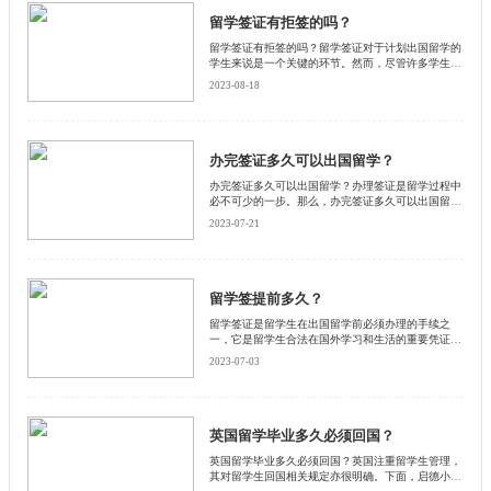
留学签证有拒签的吗？
留学签证有拒签的吗？留学签证对于计划出国留学的
学生来说是一个关键的环节。然而，尽管许多学生都
希望能够顺利获得留学签证，但事实上，留学签证也
2023-08-18
可能面临被拒签的情况。启德小编将详细介绍一下留
学签证可能被拒签的原因和应对之策。
办完签证多久可以出国留学？
办完签证多久可以出国留学？办理签证是留学过程中
必不可少的一步。那么，办完签证多久可以出国留学
呢？下面和启德小编为大家详细介绍一下。
2023-07-21
留学签提前多久？
留学签证是留学生在出国留学前必须办理的手续之
一，它是留学生合法在国外学习和生活的重要凭证。
那么，留学签证需要提前多久办理呢？本文将从以下
2023-07-03
几个方面进行探讨。
英国留学毕业多久必须回国？
英国留学毕业多久必须回国？英国注重留学生管理，
其对留学生回国相关规定亦很明确。下面，启德小编