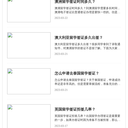
澳洲留学签证时间多久？
澳洲留学签证时间多久？到澳洲留学需要多长时间，
澳洲电子签证比普通签证办理是要快一些的。但是两
种方式也都是可以的，那么澳洲留学签证需要多上时
2023-03-22
间。启德小编为大家详细介绍一下。
澳大利亚留学签证多久出签？
澳大利亚留学签证多久出签？很多同学拿到了录取通
知书，对澳洲留学的签证不是很了解。下面为大家整
理澳洲签证的具体时间安排，和启德小编一起来看看
2023-03-21
吧！
怎么申请去泰国留学签证？
怎么申请去泰国留学签证？关于泰国签证，申请成功
率还是非常高的。但是需要掌握流程，准备充分的材
料。跟着启德小编看看泰国留学签证申请流程吧。
2023-03-21
英国留学签证拒签几率？
英国留学签证拒签几率？出国留学办理签证是最重要
的一步，如果办签证时因为准备不当被拒签，那么之
前所有的准备都功亏一篑了。关于英国留学签证被拒
2023-03-17
的原因有什么，启德小编详细的总结了一下，一起来