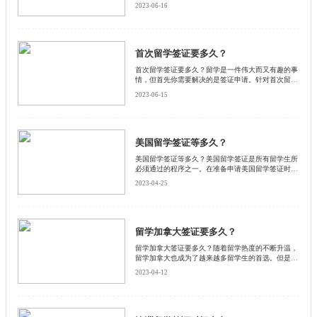
将从签证和就业两个方面解析英国留学生毕业后回国
2023-06-16
的规定，希望我的分享可以帮助到大家。
首次留学签证要多久？
首次留学签证要多久？留学是一件伟大而又有趣的事
情，但首先你需要解决的是签证申请。针对首次留学
签证，留学生需要了解申请所需的材料和具体步骤，
2023-06-15
还要注意申请所需的时间。启德小编为大家逐一解
析。
美国留学签证等多久？
美国留学签证等多久？美国留学签证是所有留学生所
必须通过的程序之一。在准备申请美国留学签证时，
了解签证类型、处理时间以及注意事项是非常必要
2023-04-25
的。下面启德小编为大家详细介绍一下。
留学加拿大签证要多久？
留学加拿大签证要多久？随着留学热度的不断升温，
留学加拿大也成为了越来越多留学生的首选。但是，
签证过程却让很多留学生感到不安。下面和启德小编
2023-04-12
一起来了解一下吧。