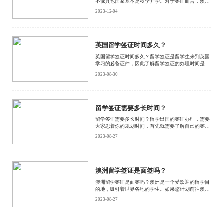
不像其他国家基本是秋季开学。对于签证而言，澳大
利亚的留学签证有几大类型，现在就来了解一下吧。
2023-12-04
英国留学签证时间多久？
英国留学签证时间多久？留学签证是留学生来到英国
学习的必备证件，因此了解留学签证的办理时间是非
常重要的。下面启德小编和大家一起探讨英国留学签
2023-08-30
证的办理时间，并提供一些相关的信息和建议。
留学签证需要多长时间？
留学签证需要多长时间？留学出国的签证办理，需要
大家忍着你的规划时间，首先就需要了解自己的签证
审核大概需要多长的时间。接下来和启德小编来看看
2023-08-27
留学签证办理时间一般需要多长时间。
澳洲留学签证是面签吗？
澳洲留学签证是面签吗？澳洲是一个受欢迎的留学目
的地，吸引着世界各地的学生。如果您计划前往澳洲
留学，那么您需要申请澳洲留学签证。澳洲留学签证
2023-08-27
是一种允许学生在澳洲学习的法律许可。然而，是否
需要面签取决于申请人的国籍和申请类型。启德小编
为大家详细介绍一下。