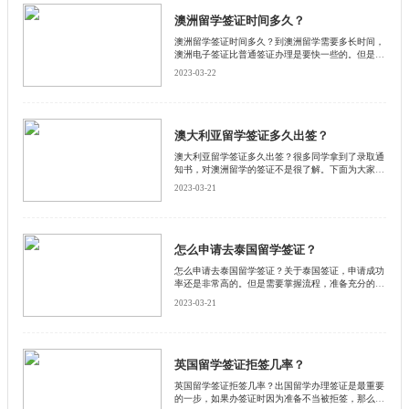
澳洲留学签证时间多久？
澳洲留学签证时间多久？到澳洲留学需要多长时间，
澳洲电子签证比普通签证办理是要快一些的。但是两
种方式也都是可以的，那么澳洲留学签证需要多上时
2023-03-22
间。启德小编为大家详细介绍一下。
澳大利亚留学签证多久出签？
澳大利亚留学签证多久出签？很多同学拿到了录取通
知书，对澳洲留学的签证不是很了解。下面为大家整
理澳洲签证的具体时间安排，和启德小编一起来看看
2023-03-21
吧！
怎么申请去泰国留学签证？
怎么申请去泰国留学签证？关于泰国签证，申请成功
率还是非常高的。但是需要掌握流程，准备充分的材
料。跟着启德小编看看泰国留学签证申请流程吧。
2023-03-21
英国留学签证拒签几率？
英国留学签证拒签几率？出国留学办理签证是最重要
的一步，如果办签证时因为准备不当被拒签，那么之