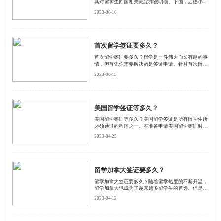
其对留学生回国相关规定亦很明确。下面，启德小编
将从签证和就业两个方面解析英国留学生毕业后回国
2023-06-16
的规定，希望我的分享可以帮助到大家。
首次留学签证要多久？
首次留学签证要多久？留学是一件伟大而又有趣的事
情，但首先你需要解决的是签证申请。针对首次留学
签证，留学生需要了解申请所需的材料和具体步骤，
2023-06-15
还要注意申请所需的时间。启德小编为大家逐一解
析。
美国留学签证等多久？
美国留学签证等多久？美国留学签证是所有留学生所
必须通过的程序之一。在准备申请美国留学签证时，
了解签证类型、处理时间以及注意事项是非常必要
2023-04-25
的。下面启德小编为大家详细介绍一下。
留学加拿大签证要多久？
留学加拿大签证要多久？随着留学热度的不断升温，
留学加拿大也成为了越来越多留学生的首选。但是，
签证过程却让很多留学生感到不安。下面和启德小编
2023-04-12
一起来了解一下吧。