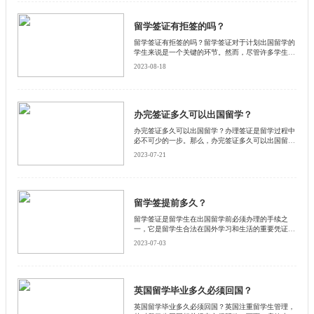
为大家详细介绍一下。
留学签证有拒签的吗？
留学签证有拒签的吗？留学签证对于计划出国留学的
学生来说是一个关键的环节。然而，尽管许多学生都
希望能够顺利获得留学签证，但事实上，留学签证也
2023-08-18
可能面临被拒签的情况。启德小编将详细介绍一下留
学签证可能被拒签的原因和应对之策。
办完签证多久可以出国留学？
办完签证多久可以出国留学？办理签证是留学过程中
必不可少的一步。那么，办完签证多久可以出国留学
呢？下面和启德小编为大家详细介绍一下。
2023-07-21
留学签提前多久？
留学签证是留学生在出国留学前必须办理的手续之
一，它是留学生合法在国外学习和生活的重要凭证。
那么，留学签证需要提前多久办理呢？本文将从以下
2023-07-03
几个方面进行探讨。
英国留学毕业多久必须回国？
英国留学毕业多久必须回国？英国注重留学生管理，