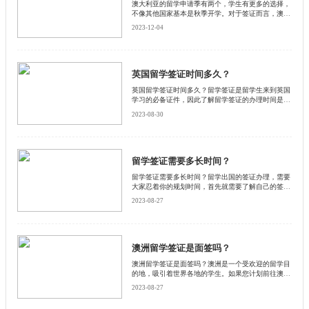
澳大利亚的留学申请季有两个，学生有更多的选择，
不像其他国家基本是秋季开学。对于签证而言，澳大
利亚的留学签证有几大类型，现在就来了解一下吧。
2023-12-04
英国留学签证时间多久？
英国留学签证时间多久？留学签证是留学生来到英国
学习的必备证件，因此了解留学签证的办理时间是非
常重要的。下面启德小编和大家一起探讨英国留学签
2023-08-30
证的办理时间，并提供一些相关的信息和建议。
留学签证需要多长时间？
留学签证需要多长时间？留学出国的签证办理，需要
大家忍着你的规划时间，首先就需要了解自己的签证
审核大概需要多长的时间。接下来和启德小编来看看
2023-08-27
留学签证办理时间一般需要多长时间。
澳洲留学签证是面签吗？
澳洲留学签证是面签吗？澳洲是一个受欢迎的留学目
的地，吸引着世界各地的学生。如果您计划前往澳洲
留学，那么您需要申请澳洲留学签证。澳洲留学签证
2023-08-27
是一种允许学生在澳洲学习的法律许可。然而，是否
需要面签取决于申请人的国籍和申请类型。启德小编