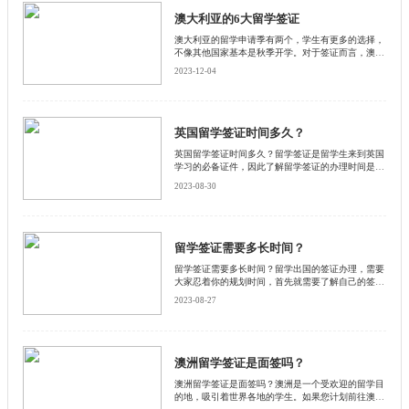
澳大利亚的6大留学签证
澳大利亚的留学申请季有两个，学生有更多的选择，
不像其他国家基本是秋季开学。对于签证而言，澳大
利亚的留学签证有几大类型，现在就来了解一下吧。
2023-12-04
英国留学签证时间多久？
英国留学签证时间多久？留学签证是留学生来到英国
学习的必备证件，因此了解留学签证的办理时间是非
常重要的。下面启德小编和大家一起探讨英国留学签
2023-08-30
证的办理时间，并提供一些相关的信息和建议。
留学签证需要多长时间？
留学签证需要多长时间？留学出国的签证办理，需要
大家忍着你的规划时间，首先就需要了解自己的签证
审核大概需要多长的时间。接下来和启德小编来看看
2023-08-27
留学签证办理时间一般需要多长时间。
澳洲留学签证是面签吗？
澳洲留学签证是面签吗？澳洲是一个受欢迎的留学目
的地，吸引着世界各地的学生。如果您计划前往澳洲