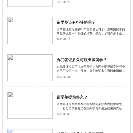
留学，那么您需要申请澳洲留学签证。澳洲留学签证
2023-08-27
是一种允许学生在澳洲学习的法律许可。然而，是否
需要面签取决于申请人的国籍和申请类型。启德小编
为大家详细介绍一下。
留学签证有拒签的吗？
留学签证有拒签的吗？留学签证对于计划出国留学的
学生来说是一个关键的环节。然而，尽管许多学生都
希望能够顺利获得留学签证，但事实上，留学签证也
2023-08-18
可能面临被拒签的情况。启德小编将详细介绍一下留
学签证可能被拒签的原因和应对之策。
办完签证多久可以出国留学？
办完签证多久可以出国留学？办理签证是留学过程中
必不可少的一步。那么，办完签证多久可以出国留学
呢？下面和启德小编为大家详细介绍一下。
2023-07-21
留学签提前多久？
留学签证是留学生在出国留学前必须办理的手续之
一，它是留学生合法在国外学习和生活的重要凭证。
那么，留学签证需要提前多久办理呢？本文将从以下
2023-07-03
几个方面进行探讨。