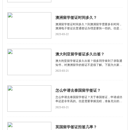
澳洲留学签证时间多久？
澳洲留学签证时间多久？到澳洲留学需要多长时间，
澳洲电子签证比普通签证办理是要快一些的。但是两
种方式也都是可以的，那么澳洲留学签证需要多上时
2023-03-22
间。启德小编为大家详细介绍一下。
澳大利亚留学签证多久出签？
澳大利亚留学签证多久出签？很多同学拿到了录取通
知书，对澳洲留学的签证不是很了解。下面为大家整
理澳洲签证的具体时间安排，和启德小编一起来看看
2023-03-21
吧！
怎么申请去泰国留学签证？
怎么申请去泰国留学签证？关于泰国签证，申请成功
率还是非常高的。但是需要掌握流程，准备充分的材
料。跟着启德小编看看泰国留学签证申请流程吧。
2023-03-21
英国留学签证拒签几率？