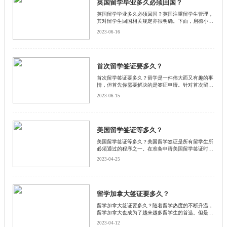
英国留学毕业多久必须回国？
英国留学毕业多久必须回国？英国注重留学生管理，
其对留学生回国相关规定亦很明确。下面，启德小编
将从签证和就业两个方面解析英国留学生毕业后回国
2023-06-16
的规定，希望我的分享可以帮助到大家。
首次留学签证要多久？
首次留学签证要多久？留学是一件伟大而又有趣的事
情，但首先你需要解决的是签证申请。针对首次留学
签证，留学生需要了解申请所需的材料和具体步骤，
2023-06-15
还要注意申请所需的时间。启德小编为大家逐一解
析。
美国留学签证等多久？
美国留学签证等多久？美国留学签证是所有留学生所
必须通过的程序之一。在准备申请美国留学签证时，
了解签证类型、处理时间以及注意事项是非常必要
2023-04-25
的。下面启德小编为大家详细介绍一下。
留学加拿大签证要多久？
留学加拿大签证要多久？随着留学热度的不断升温，
留学加拿大也成为了越来越多留学生的首选。但是，
签证过程却让很多留学生感到不安。下面和启德小编
2023-04-12
一起来了解一下吧。