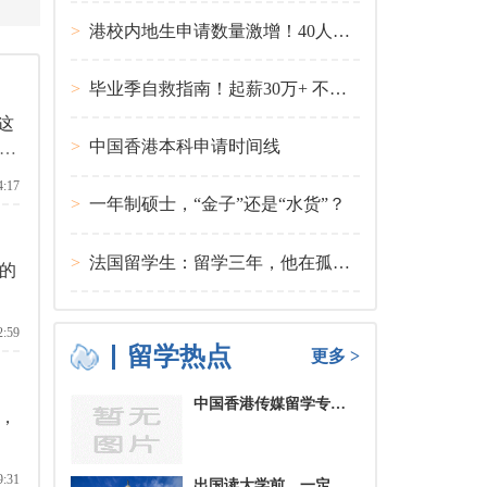
>
港校内地生申请数量激增！40人抢1学位？
>
毕业季自救指南！起薪30万+ 不愧是00后都偏爱的留学国家TOP1
这
>
中国香港本科申请时间线
有
4:17
>
一年制硕士，“金子”还是“水货”？
>
法国留学生：留学三年，他在孤独中找到内心的力量
的
2:59
留学热点
更多 >
中国香港传媒留学专业分类及申请要求
，
9:31
出国读大学前，一定要培养的基本生活技能有哪些？