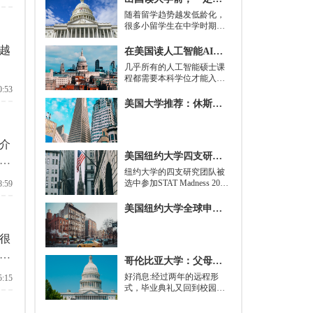
随着留学趋势越发低龄化，
很多小留学生在中学时期就
被送到了国外，而这一切，
其实都是为了大学生活做准
越
在美国读人工智能AI硕士入学条件及大学推荐
备。
几乎所有的人工智能硕士课
程都需要本科学位才能入
0:53
学。好消息是，你并不总是
需要特定领域的本科学位。
美国大学推荐：休斯顿的大学
有些学校需要计算机科学学
士学位或相关领域。也有项
目不需要这些要求，转而要
介
求实践经验。在大多数情况
美国纽约大学四支研究团队被选中参加STAT Madness 2022竞赛
下，你只需要一个理论基础
前
就可以开始就读这类项目：
​纽约大学的四支研究团队被
即先参加几门先修课程，通
选中参加STAT Madness 2022
8:59
常包括程序语言，如
竞赛，这是一项受大学篮球
Python、微积分和计算机科
三月疯狂启发的健康和科学
美国纽约大学全球申请群体规模不断扩大
学相关课程。
领域最佳创新线上锦标赛。
很
学
哥伦比亚大学：父母参加毕业典礼可以做什么？
好消息:经过两年的远程形
5:15
式，毕业典礼又回到校园了!
但更复杂的是:你现在需要取
悦你的家人。那里会有很多