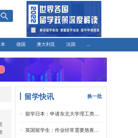
日本
德国
澳大利亚
法国
...
留学快讯
换一批
>
留学日本：申请东北大学理工类硕士课程大多要求先获得教授内诺
需
>
英国留学生：作业经常需要熬夜完成
德