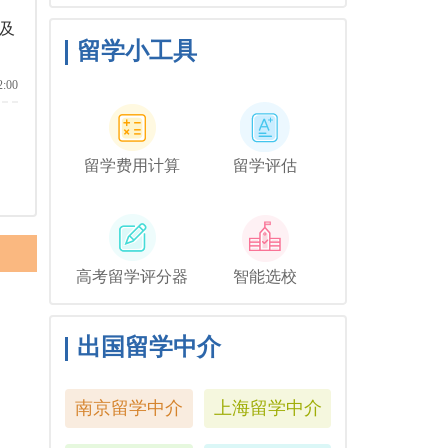
与毕业相关的活动，但你可
及
能想和他们一起去纽约短途
旅行，或者如果你想和你的
留学小工具
朋友们共度时光，也许你可
以鼓励你的家人独自探索这
2:00
座城市。
留学费用计算
留学评估
高考留学评分器
智能选校
出国留学中介
南京留学中介
上海留学中介