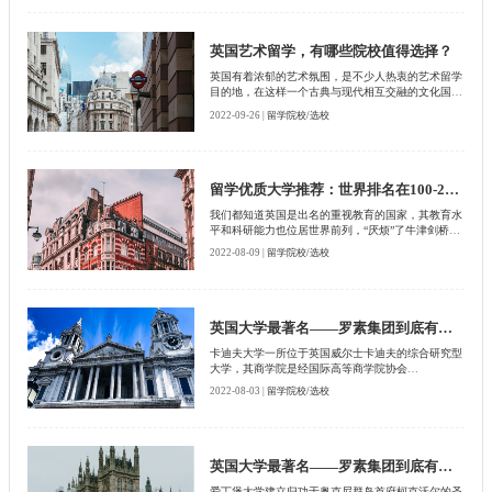
英国艺术留学，有哪些院校值得选择？
英国有着浓郁的艺术氛围，是不少人热衷的艺术留学
目的地，在这样一个古典与现代相互交融的文化国
度，艺术留学有哪些院校值得选择呢？
2022-09-26 |
留学院校/选校
留学优质大学推荐：世界排名在100-200名都有哪些英国高校？
我们都知道英国是出名的重视教育的国家，其教育水
平和科研能力也位居世界前列，“厌烦”了牛津剑桥？
我们今天就来看看世界排名在100-200名的高校。
2022-08-09 |
留学院校/选校
英国大学最著名——罗素集团到底有哪些名校成员？（4）
卡迪夫大学一所位于英国威尔士卡迪夫的综合研究型
大学，其商学院是经国际高等商学院协会
（AACSB）官方认证的英国顶尖商学院，是卡迪夫
2022-08-03 |
留学院校/选校
大学最大的院系，也是欧洲最大的商学院之一。卡迪
夫商学院的物流专业的研究处于业内领先地位，会计
和金融专业也多年来排名全英前列；新闻与传播学院
成立于20世纪70年代，是英国知名的新闻学府，位列
全球十大新闻学府之首，其新闻传媒专业常年稳居全
英国大学最著名——罗素集团到底有哪些名校成员？（3）
英前三，世界前十，被业内誉为全英乃至全世界最好
爱丁堡大学建立归功于奥克尼群岛首府柯克沃尔的圣
的新闻学院，被英国卫报誉为传媒界的“牛津”。