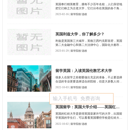
英国奉行精英教育，拥有不少百年名校，人们亲切地
把它们称之为古老大学，它们分布在英国的各个角
落，除英格兰以外，在美丽的苏格兰，也有很多最古
2023-02-16 |
留学院校/选校
老的大学，圣安德鲁斯大学、格拉斯哥大学、爱丁堡
大学、邓迪大学、阿伯丁大学等。
英国利兹大学，你了解多少？
利兹是英国第三大城市，英格兰西约克郡首府，英国
第二大金融中心和第二大法律中心，国际化大都市，
拥有多元化的经济体系，是英国增长最快的经济中心
2023-01-29 |
留学院校/选校
之一。这里高校众多，是英国重要的文化教育中心。
留学英国：入读英国伦敦艺术大学
​很多人在留学之前都要做出充足的准备，不止要选择
合适的专业更要选择适合的院校，但是大多数人却并
不了解要去留学国家的学校。英国这个留学圣地来
2022-10-03 |
留学院校/选校
说，有很多人想要留学学习艺术的话，就要去了解一
些英国的艺术学校了。今天我们来主要了解一下英国
伦敦艺术大学这个学院，当然了，也可以在启德留学
机构当中了解更多的学院哦!
英国留学：英国大学介绍——英国红砖院校
英国的红砖大学是获得英国皇家许可的大学，出国留
学英国的学生们，可以看看英国哪些学校是红砖大
学，对你们去英国留学前选校有帮助。
2022-10-02 |
留学院校/选校