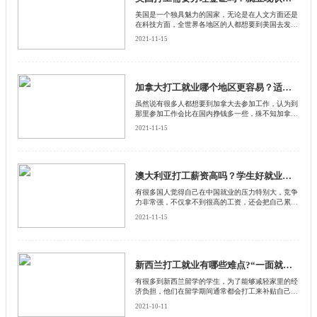
美国是一个独具魅力的国家，无论是在人文方面还是
在科技方面，全世界各地区的人都想要到美国去发
展。再加上有很多人都听说美国打工薪资待遇非常
2021-11-15
高。
加拿大打工就业哪个地区更容易？适合什么人？
虽然说有很多人都想要到加拿大去参加工作，认为到
那里参加工作会比在国内挣钱多一些，殊不知加拿大
也是一个地理面积非常大的国家，如果去不同的地区
2021-11-15
在参加就业方面会有着不一样的现状
澳大利亚打工薪资高吗？学生好就业吗？
有很多国人觉得自己在中国就业的压力特别大，竞争
力非常强，不仅拿不到很高的工资，还会把自己累个
半死，这时候他们经常听人说到外国打工薪资会更
2021-11-15
高，就业压力也不是很大
新西兰打工就业有哪些难点?“一面就死”是什么?
有很多到新西兰留学的学生，为了能够减轻家里的经
济负担，他们在留学期间通常都会打工来补贴自己的
生活费用。还有很多学生在新西兰留学毕业之后更想
2021-10-11
要留在那里工作