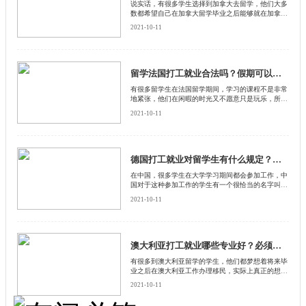
说实话，有很多学生选择到加拿大去留学，他们大多
数都希望自己在加拿大留学毕业之后能够就在加拿大
就业，然而有很多人说加拿大打工就业非常困难
2021-10-11
留学法国打工就业合法吗？假期可以留在法国打工吗？
有很多留学生在法国留学期间，学习的课程不是非常
地紧张，他们在闲暇的时光又不愿意只是玩乐，所以
就想要参加一些打工。这样既可以挣一些金钱补贴自
2021-10-11
己的生活费用，又可以积攒一些工作方面的经验，同
时还能够融入到法国这个社会文化当中。
德国打工就业对留学生有什么规定？工作必须和学习专业相关吗？
在中国，很多学生在大学学习期间都会参加工作，中
国对于这种参加工作的学生有一个很恰当的名字叫做
学生工。其实不仅是在国内会有学生工，就是学生出
2021-10-11
国留学，也同样会去做学生工，因为做学生工可以赚
钱，补贴自己的日常开销
澳大利亚打工就业哪些专业好？必须要有雅思成绩吗？
有很多到澳大利亚留学的学生，他们都梦想着将来毕
业之后在澳大利亚工作办理移民，实际上真正的想要
在澳大利亚打工，就业也不是一件非常容易的事情
2021-10-11