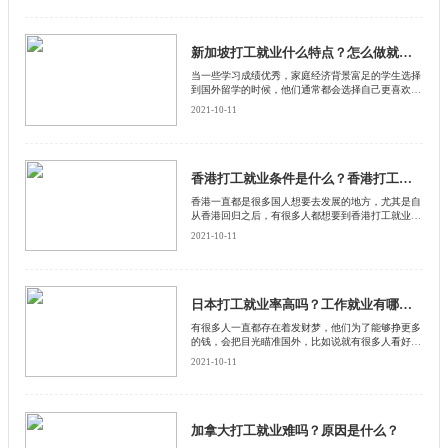
新加坡打工就业什么特点？怎么做就业机会更多？
当一些学习成绩优秀，家庭经济背景富足的学生选择
到国外留学的时候，他们通常都会选择自己更喜欢的
国家，这种情况的留学生，大多数在那个国家留学毕
2021-10-11
业之后，都是希望能够留在当地参加工作的
香港打工就业条件是什么？香港打工就业有哪些政策？
香港一直都是很多国人想要去发展的地方，尤其是自
从香港回归之后，有很多人都想要到香港打工就业，
其实香港打工就业是有很高门槛的，需要符合一定的
2021-10-11
条件才可以，下面启德留学网就给大家介绍一下香港
打工就业必须条件是什么？
日本打工就业率高吗？工作就业有哪些特点？
有很多人一直都存在着发财梦，他们为了能够挣更多
的钱，会把目光瞄准国外，比如说就有很多人看好到
日本去打工就业，觉得那里一定能够捞到很多钱，那
2021-10-11
么日本打工就业率高吗？
加拿大打工就业难吗？原因是什么？