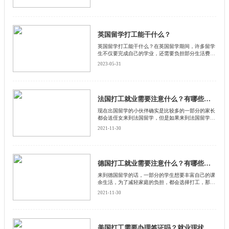
英国留学打工能干什么？
英国留学打工能干什么？在英国留学期间，许多留学
生不仅要完成自己的学业，还需要负担部分生活费
用。为此，许多留学生会选择在业余时间打工来挣
2023-05-31
钱。英国留学生打工能干什么呢？以下是启德小编整
理的一些常见的打工岗位。
法国打工就业需要注意什么？有哪些需要注意的？
​现在出国留学的小伙伴确实是比较多的一部分的家长
都会送侄女来到法国留学，但是如果来到法国留学的
话，留学费用也不便宜，对于一般家庭来说这笔费用
2021-11-30
可不少，所以一部分的小伙伴会选择去法国一边留学
一边打工，来和启德留学网了解一下法国打工就业需
要注意什么。
德国打工就业需要注意什么？有哪些需要注意的？
来到德国留学的话，一部分的学生想要丰富自己的课
余生活，为了减轻家庭的负担，都会选择打工，那么
来到德国留学的话，在打工的过程中需要注意什么
2021-11-30
呢？来和启德留学网一起了解一下，德国打工就业需
要注意什么？
美国打工需要办理签证吗？就业现状怎么样？