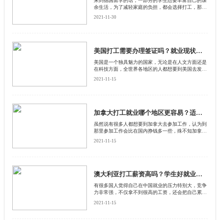
来到德国留学的话，一部分的学生想要丰富自己的课
余生活，为了减轻家庭的负担，都会选择打工，那么
来到德国留学的话，在打工的过程中需要注意什么
2021-11-30
呢？来和启德留学网一起了解一下，德国打工就业需
要注意什么？
美国打工需要办理签证吗？就业现状怎么样？
美国是一个独具魅力的国家，无论是在人文方面还是
在科技方面，全世界各地区的人都想要到美国去发
展。再加上有很多人都听说美国打工薪资待遇非常
2021-11-15
高。
加拿大打工就业哪个地区更容易？适合什么人？
虽然说有很多人都想要到加拿大去参加工作，认为到
那里参加工作会比在国内挣钱多一些，殊不知加拿大
也是一个地理面积非常大的国家，如果去不同的地区
2021-11-15
在参加就业方面会有着不一样的现状
澳大利亚打工薪资高吗？学生好就业吗？
有很多国人觉得自己在中国就业的压力特别大，竞争
力非常强，不仅拿不到很高的工资，还会把自己累个
半死，这时候他们经常听人说到外国打工薪资会更
2021-11-15
高，就业压力也不是很大