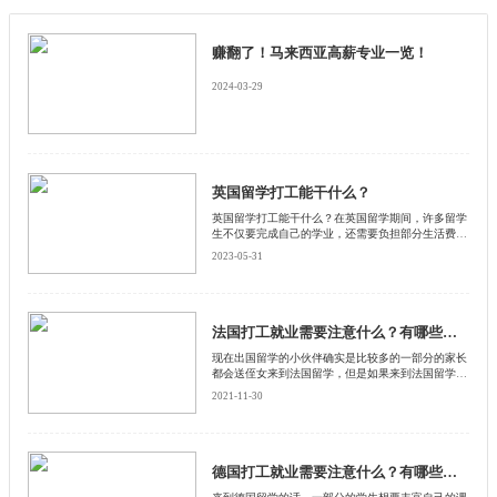
赚翻了！马来西亚高薪专业一览！
2024-03-29
英国留学打工能干什么？
英国留学打工能干什么？在英国留学期间，许多留学
生不仅要完成自己的学业，还需要负担部分生活费
用。为此，许多留学生会选择在业余时间打工来挣
2023-05-31
钱。英国留学生打工能干什么呢？以下是启德小编整
理的一些常见的打工岗位。
法国打工就业需要注意什么？有哪些需要注意的？
​现在出国留学的小伙伴确实是比较多的一部分的家长
都会送侄女来到法国留学，但是如果来到法国留学的
话，留学费用也不便宜，对于一般家庭来说这笔费用
2021-11-30
可不少，所以一部分的小伙伴会选择去法国一边留学
一边打工，来和启德留学网了解一下法国打工就业需
要注意什么。
德国打工就业需要注意什么？有哪些需要注意的？