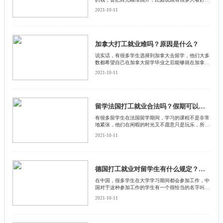
日本去打工就业，觉得那里一定能够捞到很多钱，那
2021-10-11
么日本打工就业率高吗？
加拿大打工就业难吗？原因是什么？
说实话，有很多学生选择到加拿大去留学，他们大多
数都希望自己在加拿大留学毕业之后能够就在加拿大
就业，然而有很多人说加拿大打工就业非常困难
2021-10-11
留学法国打工就业合法吗？假期可以留在法国打工吗？
有很多留学生在法国留学期间，学习的课程不是非常
地紧张，他们在闲暇的时光又不愿意只是玩乐，所以
就想要参加一些打工。这样既可以挣一些金钱补贴自
2021-10-11
己的生活费用，又可以积攒一些工作方面的经验，同
时还能够融入到法国这个社会文化当中。
德国打工就业对留学生有什么规定？工作必须和学习专业相关吗？
在中国，很多学生在大学学习期间都会参加工作，中
国对于这种参加工作的学生有一个很恰当的名字叫做
学生工。其实不仅是在国内会有学生工，就是学生出
2021-10-11
国留学，也同样会去做学生工，因为做学生工可以赚
钱，补贴自己的日常开销