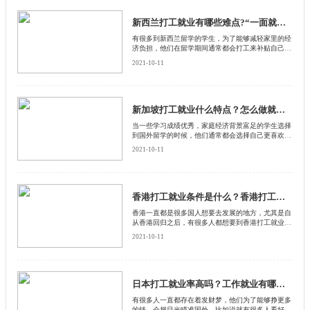
新西兰打工就业有哪些难点?“一面就死”是什么?
有很多到新西兰留学的学生，为了能够减轻家里的经
济负担，他们在留学期间通常都会打工来补贴自己的
生活费用。还有很多学生在新西兰留学毕业之后更想
2021-10-11
要留在那里工作
新加坡打工就业什么特点？怎么做就业机会更多？
当一些学习成绩优秀，家庭经济背景富足的学生选择
到国外留学的时候，他们通常都会选择自己更喜欢的
国家，这种情况的留学生，大多数在那个国家留学毕
2021-10-11
业之后，都是希望能够留在当地参加工作的
香港打工就业条件是什么？香港打工就业有哪些政策？
香港一直都是很多国人想要去发展的地方，尤其是自
从香港回归之后，有很多人都想要到香港打工就业，
其实香港打工就业是有很高门槛的，需要符合一定的
2021-10-11
条件才可以，下面启德留学网就给大家介绍一下香港
打工就业必须条件是什么？
日本打工就业率高吗？工作就业有哪些特点？
有很多人一直都存在着发财梦，他们为了能够挣更多
的钱，会把目光瞄准国外，比如说就有很多人看好到