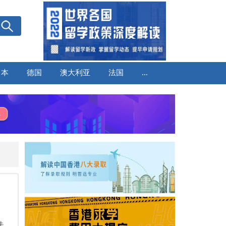
日本
德国
澳大利亚
法国
...
法