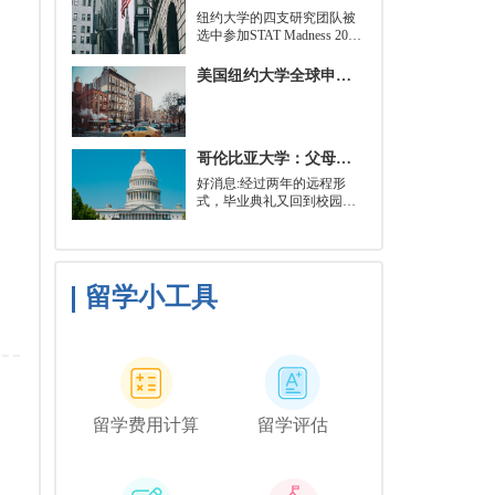
就可以开始就读这类项目：
​纽约大学的四支研究团队被
即先参加几门先修课程，通
选中参加STAT Madness 2022
常包括程序语言，如
竞赛，这是一项受大学篮球
Python、微积分和计算机科
三月疯狂启发的健康和科学
美国纽约大学全球申请群体规模不断扩大
学相关课程。
领域最佳创新线上锦标赛。
哥伦比亚大学：父母参加毕业典礼可以做什么？
好消息:经过两年的远程形
式，毕业典礼又回到校园了!
但更复杂的是:你现在需要取
悦你的家人。那里会有很多
与毕业相关的活动，但你可
能想和他们一起去纽约短途
旅行，或者如果你想和你的
留学小工具
朋友们共度时光，也许你可
以鼓励你的家人独自探索这
座城市。
留学费用计算
留学评估