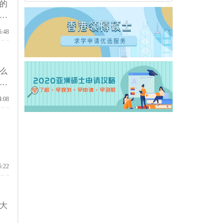
的
学
6:48
么
要
4:08
5:22
大