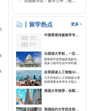
>
法国留学生：留学三年，他在孤独中找到内心的力量
留学热点
更多 >
，
的
中国香港传媒留学专业分类及申请要求
出国读大学前，一定要培养的基本生活技能有哪些？
有
随着留学趋势越发低龄化，
很多小留学生在中学时期就
被送到了国外，而这一切，
其实都是为了大学生活做准
次
在美国读人工智能AI硕士入学条件及大学推荐
备。
几乎所有的人工智能硕士课
程都需要本科学位才能入
学。好消息是，你并不总是
需要特定领域的本科学位。
美国大学推荐：休斯顿的大学
有些学校需要计算机科学学
士学位或相关领域。也有项
目不需要这些要求，转而要
求实践经验。在大多数情况
美国纽约大学四支研究团队被选中参加STAT Madness 2022竞赛
下，你只需要一个理论基础