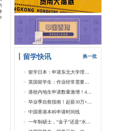
的
挣
学
留学快讯
换一批
>
留学日本：申请东北大学理工类硕士课程大多要求先获得教授内诺
>
英国留学生：作业经常需要熬夜完成
>
港校内地生申请数量激增！40人抢1学位？
>
毕业季自救指南！起薪30万+ 不愧是00后都偏爱的留学国家TOP1
>
中国香港本科申请时间线
>
一年制硕士，“金子”还是“水货”？