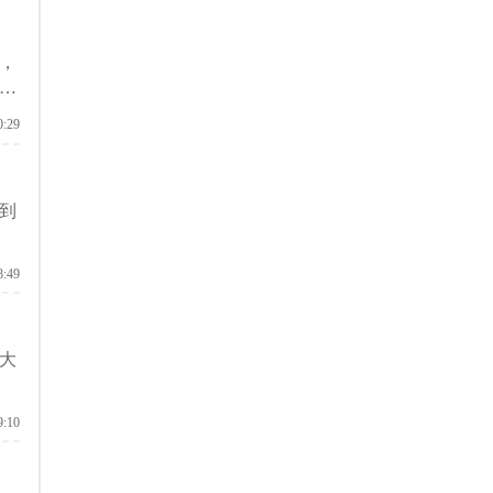
，
港
0:29
到
8:49
大
9:10