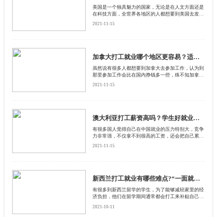
美国是一个独具魅力的国家，无论是在人文方面还是
在科技方面，全世界各地区的人都想要到美国去发
展。再加上有很多人都听说美国打工薪资待遇非常
2021-11-15
高。
加拿大打工就业哪个地区更容易？适合什么人？
虽然说有很多人都想要到加拿大去参加工作，认为到
那里参加工作会比在国内挣钱多一些，殊不知加拿大
也是一个地理面积非常大的国家，如果去不同的地区
2021-11-15
在参加就业方面会有着不一样的现状
澳大利亚打工薪资高吗？学生好就业吗？
有很多国人觉得自己在中国就业的压力特别大，竞争
力非常强，不仅拿不到很高的工资，还会把自己累个
半死，这时候他们经常听人说到外国打工薪资会更
2021-11-15
高，就业压力也不是很大
新西兰打工就业有哪些难点?“一面就死”是什么?
有很多到新西兰留学的学生，为了能够减轻家里的经
济负担，他们在留学期间通常都会打工来补贴自己的
生活费用。还有很多学生在新西兰留学毕业之后更想
2021-10-11
要留在那里工作