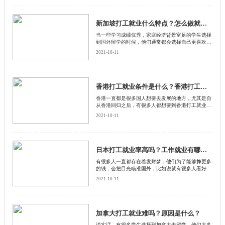
新加坡打工就业什么特点？怎么做就业机会更多？
当一些学习成绩优秀，家庭经济背景富足的学生选择
到国外留学的时候，他们通常都会选择自己更喜欢的
国家，这种情况的留学生，大多数在那个国家留学毕
2021-10-11
业之后，都是希望能够留在当地参加工作的
香港打工就业条件是什么？香港打工就业有哪些政策？
香港一直都是很多国人想要去发展的地方，尤其是自
从香港回归之后，有很多人都想要到香港打工就业，
其实香港打工就业是有很高门槛的，需要符合一定的
2021-10-11
条件才可以，下面启德留学网就给大家介绍一下香港
打工就业必须条件是什么？
日本打工就业率高吗？工作就业有哪些特点？
有很多人一直都存在着发财梦，他们为了能够挣更多
的钱，会把目光瞄准国外，比如说就有很多人看好到
日本去打工就业，觉得那里一定能够捞到很多钱，那
2021-10-11
么日本打工就业率高吗？
加拿大打工就业难吗？原因是什么？
说实话，有很多学生选择到加拿大去留学，他们大多