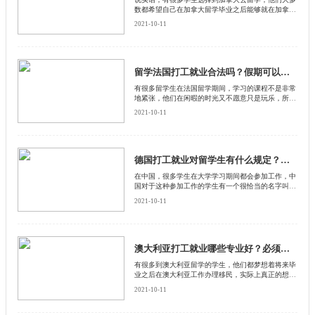
数都希望自己在加拿大留学毕业之后能够就在加拿大
就业，然而有很多人说加拿大打工就业非常困难
2021-10-11
留学法国打工就业合法吗？假期可以留在法国打工吗？
有很多留学生在法国留学期间，学习的课程不是非常
地紧张，他们在闲暇的时光又不愿意只是玩乐，所以
就想要参加一些打工。这样既可以挣一些金钱补贴自
2021-10-11
己的生活费用，又可以积攒一些工作方面的经验，同
时还能够融入到法国这个社会文化当中。
德国打工就业对留学生有什么规定？工作必须和学习专业相关吗？
在中国，很多学生在大学学习期间都会参加工作，中
国对于这种参加工作的学生有一个很恰当的名字叫做
学生工。其实不仅是在国内会有学生工，就是学生出
2021-10-11
国留学，也同样会去做学生工，因为做学生工可以赚
钱，补贴自己的日常开销
澳大利亚打工就业哪些专业好？必须要有雅思成绩吗？
有很多到澳大利亚留学的学生，他们都梦想着将来毕
业之后在澳大利亚工作办理移民，实际上真正的想要
在澳大利亚打工，就业也不是一件非常容易的事情
2021-10-11