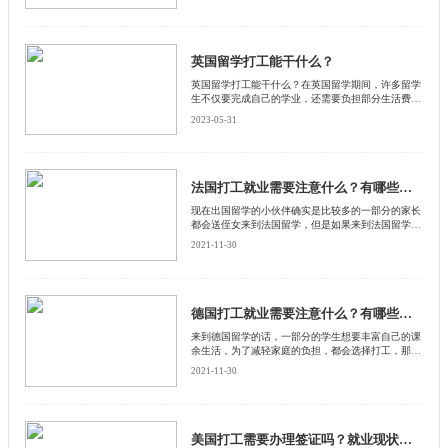
英国留学打工能干什么？
英国留学打工能干什么？在英国留学期间，许多留学
生不仅要完成自己的学业，还需要负担部分生活费
用。为此，许多留学生会选择在业余时间打工来挣
2023-05-31
钱。英国留学生打工能干什么呢？以下是启德小编整
理的一些常见的打工岗位。
法国打工就业需要注意什么？有哪些需要注意的？
​现在出国留学的小伙伴确实是比较多的一部分的家长
都会送侄女来到法国留学，但是如果来到法国留学的
话，留学费用也不便宜，对于一般家庭来说这笔费用
2021-11-30
可不少，所以一部分的小伙伴会选择去法国一边留学
一边打工，来和启德留学网了解一下法国打工就业需
要注意什么。
德国打工就业需要注意什么？有哪些需要注意的？
来到德国留学的话，一部分的学生想要丰富自己的课
余生活，为了减轻家庭的负担，都会选择打工，那么
来到德国留学的话，在打工的过程中需要注意什么
2021-11-30
呢？来和启德留学网一起了解一下，德国打工就业需
要注意什么？
美国打工需要办理签证吗？就业现状怎么样？