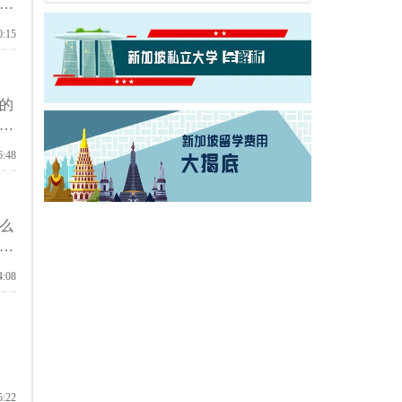
理
0:15
的
学
6:48
么
要
4:08
5:22