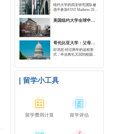
就可以开始就读这类项目：
​纽约大学的四支研究团队被
即先参加几门先修课程，通
选中参加STAT Madness 2022
常包括程序语言，如
竞赛，这是一项受大学篮球
Python、微积分和计算机科
三月疯狂启发的健康和科学
美国纽约大学全球申请群体规模不断扩大
学相关课程。
领域最佳创新线上锦标赛。
哥伦比亚大学：父母参加毕业典礼可以做什么？
好消息:经过两年的远程形
式，毕业典礼又回到校园了!
但更复杂的是:你现在需要取
悦你的家人。那里会有很多
与毕业相关的活动，但你可
能想和他们一起去纽约短途
旅行，或者如果你想和你的
留学小工具
朋友们共度时光，也许你可
以鼓励你的家人独自探索这
座城市。
留学费用计算
留学评估