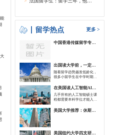
>
法国留学生：留学三年，他在孤独中找到内心的力量
作能
期
留学热点
更多 >
中国香港传媒留学专业分类及申请要求
一大
出国读大学前，一定要培养的基本生活技能有哪些？
随着留学趋势越发低龄化，
很多小留学生在中学时期就
被送到了国外，而这一切，
其实都是为了大学生活做准
在美国读人工智能AI硕士入学条件及大学推荐
月
备。
须
几乎所有的人工智能硕士课
程都需要本科学位才能入
学。好消息是，你并不总是
需要特定领域的本科学位。
美国大学推荐：休斯顿的大学
有
有些学校需要计算机科学学
士学位或相关领域。也有项
想
目不需要这些要求，转而要
求实践经验。在大多数情况
美国纽约大学四支研究团队被选中参加STAT Madness 2022竞赛
下，你只需要一个理论基础