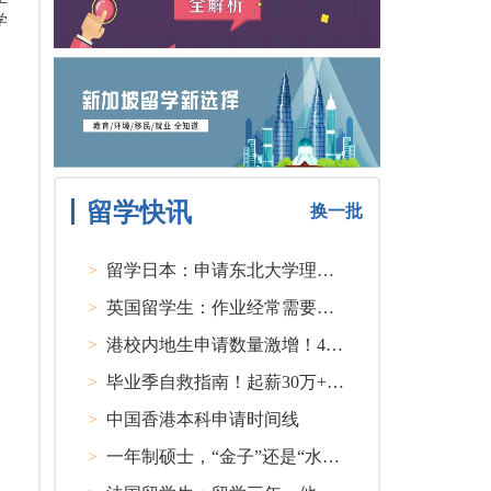
学
留学快讯
换一批
>
留学日本：申请东北大学理工类硕士课程大多要求先获得教授内诺
>
英国留学生：作业经常需要熬夜完成
>
港校内地生申请数量激增！40人抢1学位？
>
毕业季自救指南！起薪30万+ 不愧是00后都偏爱的留学国家TOP1
>
中国香港本科申请时间线
>
一年制硕士，“金子”还是“水货”？