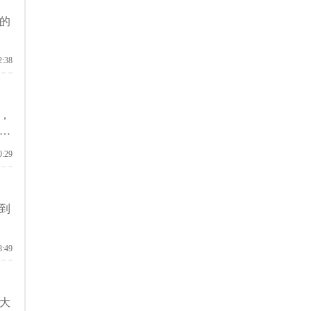
的
2:38
，
港
0:29
到
8:49
大