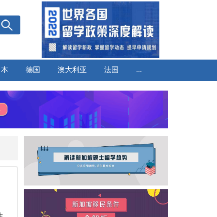
日本
德国
澳大利亚
法国
...
生