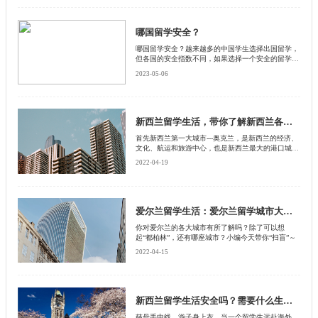
全的留学地方，而是要学会自己保护自己。不过，就
德国而言，由于其法制比较健全，公民日常的生活和
工作都被涵盖在了法律范围内，大多数的公民都可以
哪国留学安全？
做到遵纪守法，治安状况良好，所以说，在德国留学
哪国留学安全？越来越多的中国学生选择出国留学，
还是相对安全的。
但各国的安全指数不同，如果选择一个安全的留学目
的地对学生来说至关重要。启德小编将以全球留学安
2023-05-06
全指数为基础，分析不同国家的留学安全性评估。
新西兰留学生活，带你了解新西兰各大城市
首先新西兰第一大城市---奥克兰，是新西兰的经济、
文化、航运和旅游中心，也是新西兰最大的港口城
市，同时也是全世界最发达的城市之一。自有“帆船
2022-04-19
之都”的美誉，每逢周末，蓝色的海湾里，扯着五颜
六色风帆的帆船在海上穿梭，每年一月底在怀特玛塔
港举行的帆船竞赛，千帆并举，更是奥克兰城的一大
盛景。这里气候温和多雨，四季分明，全年气温在6-
28℃之间，连续3年都被评为全球最宜居城市的前三
爱尔兰留学生活：爱尔兰留学城市大集合
名。
你对爱尔兰的各大城市有所了解吗？除了可以想
起“都柏林”，还有哪座城市？小编今天带你“扫盲”～
2022-04-15
新西兰留学生活安全吗？需要什么生活必备物品？
慈母手中线，游子身上衣，当一个留学生远赴海外，