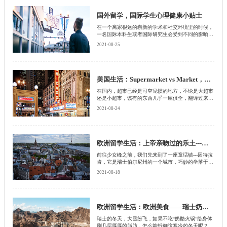
多。
国外留学，国际学生心理健康小贴士
在一个离家很远的崭新的学术和社交环境里的时候，
一名国际本科生或者国际研究生会受到不同的影响。
如果再将一个百年一遇的疫情放进这样的留学经历
2021-08-25
中，学生们会受到更加深远的影响。虽然即将入学的
国际学生可能不会在选校过程中太多考虑心理健康服
务，专家表明，学生在选择学校之前搞清楚这个学校
提供的心理健康服务是很重要的。
美国生活：Supermarket vs Market，在纽约怎么逛超市？
在国内，超市已经是司空见惯的地方，不论是大超市
还是小超市，该有的东西几乎一应俱全，翻译过来也
是supermarket。然而在纽约，你会发现在这里，还有
2021-08-24
一个地方叫做market。market和supermarket有什么区
别？想买锅，走进market却找寻不到它的踪迹？小编
以亲身经历告诉你，market和supermarket有相似之
处，也有不同。下面我们就来看看他们的异同吧！
欧洲留学生活：上帝亲吻过的乐土---瑞士因特拉肯
前往少女峰之前，我们先来到了一座童话镇---因特拉
肯，它是瑞士伯尔尼州的一个城市，巧妙的坐落于图
恩湖和布里恩茨湖之间，它的名字也因此而得来，所
2021-08-18
以因特拉肯的拉丁文原意即为“两湖之间”。这里不仅
沾了少女峰的光成为旅游小镇，也因自身的美丽吸引
了许多人。
欧洲留学生活：欧洲美食——瑞士奶酪火锅
瑞士的冬天，大雪纷飞，如果不吃“奶酪火锅”给身体
刷几层厚厚的脂肪，怎么能抵御这寒冷的冬天呢？据