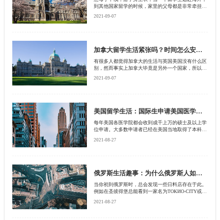
到其他国家留学的时候，家里的父母都是非常牵挂孩
子生活方面的安全的，他们不仅希望孩子学有所成，
2021-09-07
也希望孩子可以平安健康，那么到新西兰留学生活安
全吗？
加拿大留学生活紧张吗？时间怎么安排？
有很多人都觉得加拿大的生活与英国美国没有什么区
别，然而事实上加拿大毕竟是另外一个国家，所以在
生活方面自然也会与其他国家有所不同，所以有很多
2021-09-07
想要到加拿大留学的学生非常想要了解加拿大留学生
活是什么样的状态
美国留学生活：国际生申请美国医学院，这些事情你一定要知道
每年美国各医学院都会收到成千上万的硕士及以上学
位申请。大多数申请者已经在美国当地取得了本科学
位，但也有些人是在其他国家获得的学士学位，包括
2021-08-27
留学生和美国人。
俄罗斯生活趣事：为什么俄罗斯人如此喜欢吃寿司？
当你初到俄罗斯时，总会发现一些日料店存在于此。
例如在圣彼得堡总能看到一家名为ТОКИО-CITY或是
Суши Wok的餐厅，这牌子的意思就是主要卖寿司
2021-08-27
呗，但是俄罗斯人有这么喜欢寿司吗？如果你在这里
生活一段时间，会慢慢发现，俄罗斯人真的很喜欢寿
司，选择吃寿司的俄罗斯人要比选择吃中餐的人更