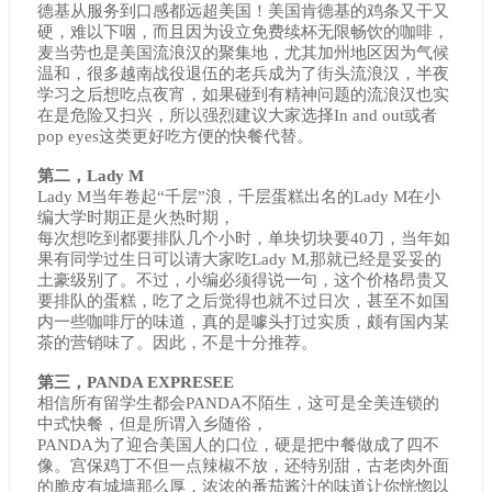
德基从服务到口感都远超美国！美国肯德基的鸡条又干又
硬，难以下咽，而且因为设立免费续杯无限畅饮的咖啡，
麦当劳也是美国流浪汉的聚集地，尤其加州地区因为气候
温和，很多越南战役退伍的老兵成为了街头流浪汉，半夜
学习之后想吃点夜宵，如果碰到有精神问题的流浪汉也实
在是危险又扫兴，所以强烈建议大家选择In and out或者
pop eyes这类更好吃方便的快餐代替。
第二，Lady M
Lady M当年卷起“千层”浪，千层蛋糕出名的Lady M在小
编大学时期正是火热时期，
每次想吃到都要排队几个小时，单块切块要40刀，当年如
果有同学过生日可以请大家吃Lady M,那就已经是妥妥的
土豪级别了。不过，小编必须得说一句，这个价格昂贵又
要排队的蛋糕，吃了之后觉得也就不过日次，甚至不如国
内一些咖啡厅的味道，真的是噱头打过实质，颇有国内某
茶的营销味了。因此，不是十分推荐。
第三，PANDA EXPRESEE
相信所有留学生都会PANDA不陌生，这可是全美连锁的
中式快餐，但是所谓入乡随俗，
PANDA为了迎合美国人的口位，硬是把中餐做成了四不
像。宫保鸡丁不但一点辣椒不放，还特别甜，古老肉外面
的脆皮有城墙那么厚，浓浓的番茄酱汁的味道让你恍惚以