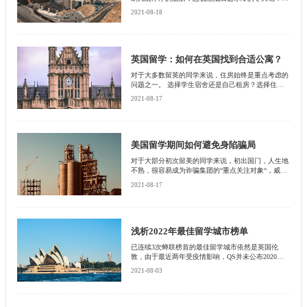
说到公元前还是凯尔特人的瑞士人利用炭火、简单的
2021-08-18
器皿、松枝，制成了有坚硬外壳的奶酪，这样的奶酪
经得住长时间的储藏，不易变质。
英国留学：如何在英国找到合适公寓？
对于大多数留英的同学来说，住房始终是重点考虑的
问题之一。 选择学生宿舍还是自己租房？选择住房
时，应该考虑哪些因素？对于这些问题，本期文章将
2021-08-17
分享5个tips，帮助大家在英国找到适合自己的住房！
美国留学期间如何避免身陷骗局
对于大部分初次留美的同学来说，初出国门，人生地
不熟，很容易成为诈骗集团的“重点关注对象“，威胁
到财产甚至人身安全。因此，在开始留学前，做好防
2021-08-17
骗功课十分必要，本期文章将为大家介绍三个要点，
避免遭遇留学骗局！
浅析2022年最佳留学城市榜单
已连续3次蝉联榜首的最佳留学城市依然是英国伦
敦，由于最近两年受疫情影响，QS并未公布2020年
和2021年的最佳留学城市排名，于是相比较于2019年
2021-08-03
的榜单，除了第一名的“钉子户”伦敦，第二名变成了
德国慕尼黑，首尔和东京并列第三名，前几年一直稳
居“老三”的墨尔本掉到了第六名。能进入QS评选的两
个条件是：1）城市人口超过25万；2）至少有两所大