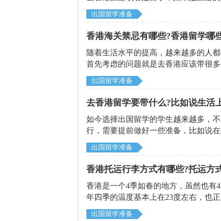
此这些学生去香港之前，首先就要了解
出国留学准备
更加安全，也会懂得一些交通规则。下
解，比如说香港靠哪边行驶等等。
香港海关禁忌有哪些?香港留学哪
随着生活水平的提高，越来越多的人都
首先考虑的问题就是去香港应该带很多
的东西是必备的，什么样的东西不能带
出国留学准备
机构针对这样的问题一一作出详细的介
去香港留学要带什么?比如说生活
如今选择出国留学的学生越来越多，不
行，需要提前做好一些准备，比如说在
择留学的时候，首先选择的就是香港，
出国留学准备
个注重教育的地方，有很多知名大学在
呢下面就由北京启德留学机构给大家讲
香港托运行李方式有哪些?托运方
香港是一个4季如春的地方，虽然也有
年四季的温度基本上在23度左右，也
香港留学之前首先就要带很多行李，毕
出国留学准备
用品和一些必备的证件，那么路途遥远