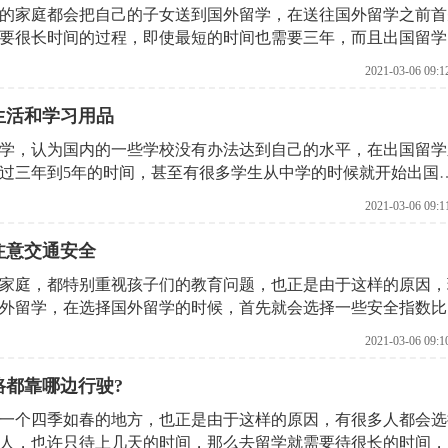
的家庭都会把自己的子女送到国外留学，在送往国外留学之前首
要很长时间的过程，即使最短的时间也需要三年，而且出国留学
出国留学之前首先父母就会考虑到该给子女带什么样的行李，比
2021-03-06 09:1
用品，需要带什么样的学习用品，是众多家长都比较困惑的问题
一下。
生活和学习用品
学，认为国内的一些学校没有办法达到自己的水平，在出国留学
过三年到5年的时间，甚至有很多学生从中学的时候就开始出国
此在中国留学之前，首先就要带好自己的行李。比如说如果选择去
2021-03-06 09:1
什么样的心理，那下面就有北京启德留学机构给大家分析一下，
注意交通安全
家庭，都特别重视孩子们的教育问题，也正是由于这样的原因，
外留学，在选择国外留学的时候，首先就会选择一些安全指数比
，又想让孩子接受很好的教育，又想让孩子特别安全，在这个时
2021-03-06 09:1
比较稳定的地方，也是一个安全性极高的地方，那么去香港留学
生活上的安全，下面就由北京启德留学机构针对这个问题给大家
路都靠哪边行驶?
一个四季如春的地方，也正是由于这样的原因，有很多人都会选
人，也许只待上几天的时间，那么去留学就需要待很长的时间，