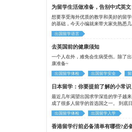
为留学生活做准备，告别中式英文
想要享受海外优质的教学和美好的留学
的基础，今天小编就来带大家先熟悉几
开始纯正的英文之旅吧。
出国留学语言
去英国前的健康须知
​一个人在外，难免会生病受伤。除了
康准备~
出国留学体检
出国留学安全
留
日本留学：你要提前了解的小常识
最近几年渴望出国求学深造的学子越来
成了很多人留学的首选国之一。 到底日本的大学是怎么去申请的？在申请的时候需要注意哪些事情？下
面小启就把这些申请中要注意的事项都
出国留学体检
出国留学入学
香港留学行前必备清单有哪些?必