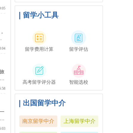
与毕业相关的活动，但你可
得
能想和他们一起去纽约短途
9:05
旅行，或者如果你想和你的
留学小工具
朋友们共度时光，也许你可
以鼓励你的家人独自探索这
座城市。
，
样
学
8:04
留学费用计算
留学评估
旅
选
高考留学评分器
智能选校
一
6:58
么
出国留学中介
一
去
南京留学中介
上海留学中介
习
6:03
德