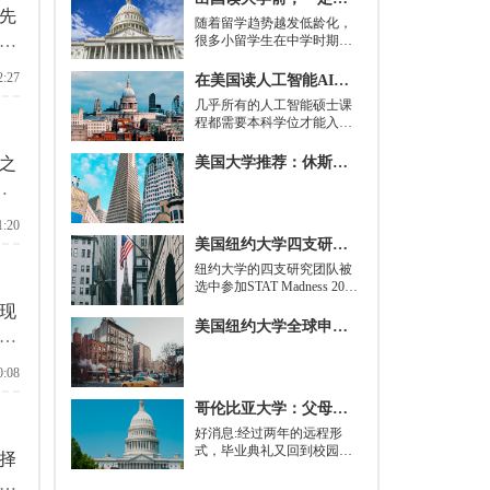
先
随着留学趋势越发低龄化，
就
很多小留学生在中学时期就
被送到了国外，而这一切，
如
其实都是为了大学生活做准
2:27
在美国读人工智能AI硕士入学条件及大学推荐
，
备。
几乎所有的人工智能硕士课
程都需要本科学位才能入
学。好消息是，你并不总是
需要特定领域的本科学位。
之
美国大学推荐：休斯顿的大学
有些学校需要计算机科学学
留
士学位或相关领域。也有项
目不需要这些要求，转而要
香
1:20
求实践经验。在大多数情况
希
美国纽约大学四支研究团队被选中参加STAT Madness 2022竞赛
下，你只需要一个理论基础
就可以开始就读这类项目：
​纽约大学的四支研究团队被
即先参加几门先修课程，通
选中参加STAT Madness 2022
常包括程序语言，如
竞赛，这是一项受大学篮球
现
Python、微积分和计算机科
三月疯狂启发的健康和科学
美国纽约大学全球申请群体规模不断扩大
学相关课程。
较
领域最佳创新线上锦标赛。
候
0:08
之
哥伦比亚大学：父母参加毕业典礼可以做什么？
做
好消息:经过两年的远程形
式，毕业典礼又回到校园了!
择
但更复杂的是:你现在需要取
因
悦你的家人。那里会有很多