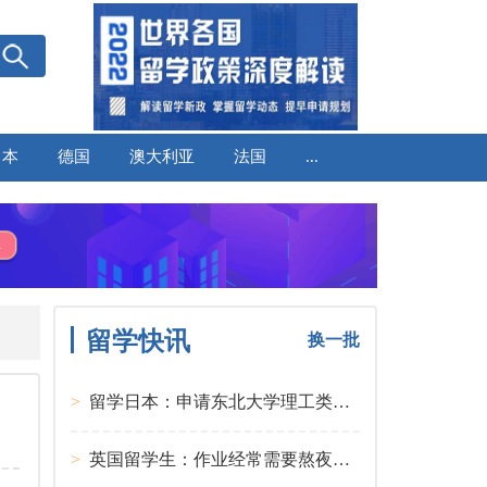
日本
德国
澳大利亚
法国
...
留学快讯
换一批
>
留学日本：申请东北大学理工类硕士课程大多要求先获得教授内诺
>
英国留学生：作业经常需要熬夜完成