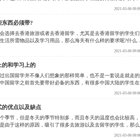
香港的交通安全问题，只有了解了这些交通问题，才会让自己变
2021-03-06 09:0
面就由北京启德留学机构，针对这个问题来给大家做出详细的讲
些东西必须带?
会选择去香港旅游或者去香港留学，尤其是去香港留学的学生们
生活所需物品以及学习用品，那么海关有什么样的要求呢?什么
进海关，这是很多学生都感到困惑的问题，下面就由北京启德留
2021-03-06 09:0
绍，希望可以帮助到这些学生。
上的和学习上的
过出国留学并不像人们想象的那样简单，也不是一套说走就走的
中国留学之前首先要带好必备的东西，有很多中国大陆的学生在
因为香港离中国大陆比较近，回家比较方便，其次就是香港也是
2021-03-06 09:0
国际上都是比较有名气的，那么去香港留学之前首先要准备带什
解一下。
式的优点以及缺点
4个季节，但是冬天的季节特别多，而且冬天的温度也会比较高，
正是由于这样的原因，吸引了很多去旅游以及去留学的学生，那么
竟去留学需要度过很长时间，必须要带好自己的生活用品以及学
2021-03-06 09:0
，有很多人都在担心，去香港有哪些托运方式，下面就有北京启