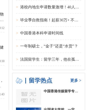
>
港校内地生申请数量激增！40人抢1学位？
物
，
>
毕业季自救指南！起薪30万+ 不愧是00后都偏爱的留学国家TOP1
0:12
>
中国香港本科申请时间线
>
一年制硕士，“金子”还是“水货”？
健
>
法国留学生：留学三年，他在孤独中找到内心的力量
0:10
留学热点
，
更多 >
中国香港传媒留学专业分类及申请要求
1:43
出国读大学前，一定要培养的基本生活技能有哪些？