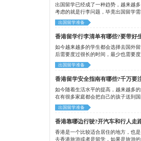
出国留学已经成了一种趋势，越来越多
考虑的就是行李问题，毕竟出国留学需
等于是独立的开始，因此自己的子女在
出国留学准备
说去香港离世之前需要带什么样的生活
下面就由北京启德留学机构给大家分析
香港留学行李清单有哪些?要带好
如今越来越多的学生都会选择去国外留
后需要度过很长的时间，最少也需要度
学，大概需要度过10多年的时间，因
出国留学准备
港留学，那么去香港留学之前需要带好
望可以帮助到这些学生。
香港留学安全指南有哪些?千万要
如今随着生活水平的提高，越来越多的
在有很多家庭都会把自己的孩子送到国
高的国家，毕竟在孩子的父母内心当中
出国留学准备
不得不提的就是香港，香港是一个发展
前，首先就要了解香港的交通安全以及
香港靠哪边行驶?开汽车和行人走
出讲解。
香港是一个比较适合居住的地方，也是
去香港旅游或者是留学，如果是旅游的